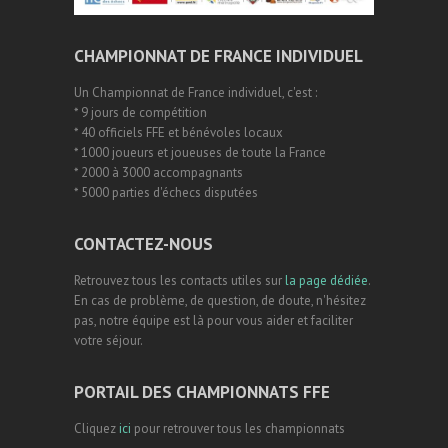
CHAMPIONNAT DE FRANCE INDIVIDUEL
Un Championnat de France individuel, c'est :
* 9 jours de compétition
* 40 officiels FFE et bénévoles locaux
* 1000 joueurs et joueuses de toute la France
* 2000 à 3000 accompagnants
* 5000 parties d'échecs disputées
CONTACTEZ-NOUS
Retrouvez tous les contacts utiles sur
la page dédiée
.
En cas de problème, de question, de doute, n'hésitez
pas, notre équipe est là pour vous aider et faciliter
votre séjour.
PORTAIL DES CHAMPIONNATS FFE
Cliquez
ici
pour retrouver tous les championnats