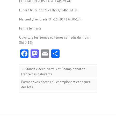
HOPITAL UNIVERSITAIRE CAREMEAU
Lundi / Jeudi : 11h30-13h30 / 14h30-19h
Mercredi / Vendredi : 9h-13h30 / 14h30-17h
Fermé le mardi
Ouverture les 2èmes et 4èmes samedis du mois :
8h30-16h
Fa
M
E
Pa
ce
as
m
rt
b
to
ai
ag
←
Stands « découverte » et Championnat de
France des débutants
o
d
l
er
Partagez vos photos du championnat et gagnez
o
o
des lots
→
k
n