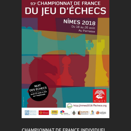
o
o
k
n
CHAMPIONNAT DE FRANCE INDIVIDUEL