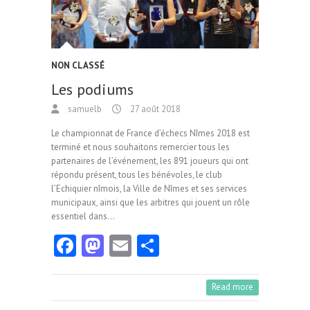
NON CLASSÉ
Les podiums
samuelb
27 août 2018
Le championnat de France d’échecs Nîmes 2018 est
terminé et nous souhaitons remercier tous les
partenaires de l’événement, les 891 joueurs qui ont
répondu présent, tous les bénévoles, le club
l’Echiquier nîmois, la Ville de Nîmes et ses services
municipaux, ainsi que les arbitres qui jouent un rôle
essentiel dans…
Fa
M
E
Pa
ce
as
m
rt
b
to
ai
ag
Read more