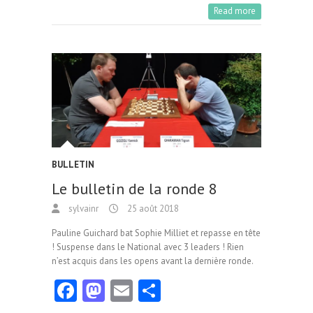
b
to
ai
ag
Read more
o
d
l
er
o
o
k
n
BULLETIN
Le bulletin de la ronde 8
sylvainr
25 août 2018
Pauline Guichard bat Sophie Milliet et repasse en tête
! Suspense dans le National avec 3 leaders ! Rien
n’est acquis dans les opens avant la dernière ronde.
Fa
M
E
Pa
ce
as
m
rt