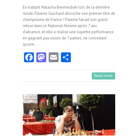
En battant Natacha Benmesbah lors de la dernière
ronde, Pauline Guichard décroche son premier titre de
championne de France ! Pauline faisait son grand
retour dans le National féminin après 7 ans
d’absence, et elle a réalisé une superbe performance
en gagnant pas moins de 7 parties, ne concédant
qu’une…
Fa
M
E
Pa
ce
as
m
rt
b
to
ai
ag
Read more
o
d
l
er
o
o
k
n