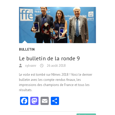
o
d
l
er
o
o
k
n
BULLETIN
Le bulletin de la ronde 9
sylvainr
26 août 2018
Le voile est tombé sur Nîmes 2018 ! Voici le dernier
bulletin avec les compte-rendus finaux, les
impressions des champions de France et tous les
résultats.
Fa
M
E
Pa
ce
as
m
rt