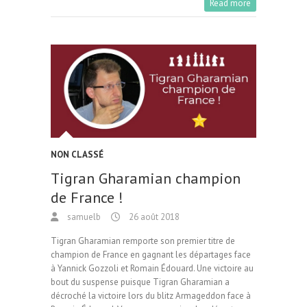
b
to
ai
ag
Read more
o
d
l
er
o
o
k
n
NON CLASSÉ
Tigran Gharamian champion
de France !
samuelb
26 août 2018
Tigran Gharamian remporte son premier titre de
champion de France en gagnant les départages face
à Yannick Gozzoli et Romain Édouard. Une victoire au
bout du suspense puisque Tigran Gharamian a
décroché la victoire lors du blitz Armageddon face à