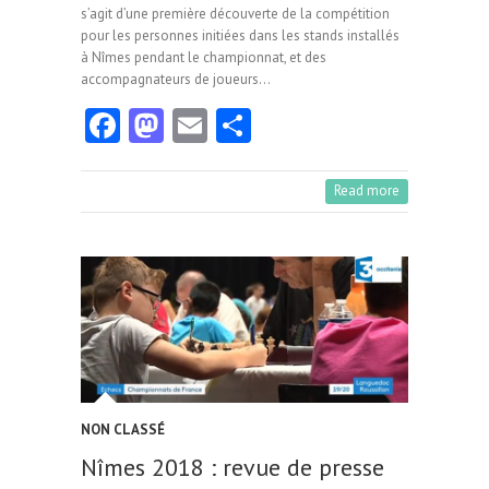
s’agit d’une première découverte de la compétition
pour les personnes initiées dans les stands installés
à Nîmes pendant le championnat, et des
accompagnateurs de joueurs…
Fa
M
E
Pa
ce
as
m
rt
b
to
ai
ag
Read more
o
d
l
er
o
o
k
n
NON CLASSÉ
Nîmes 2018 : revue de presse