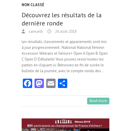
NON CLASSÉ
Découvrez les résultats de la
dernière ronde
samuelb
26 août 2018
Les résultats, classements et appariements sont mis
à jour progressivement : National National féminin
Accession Vétérans et Séniors+ Open A Open B Open
C Open D Débutants Vous pouvez revoir toutes les
parties en cliquant ici. Retrouvez en fin de soirée le
bulletin de la journée, avec le compte-rendu des…
Fa
M
E
Pa
ce
as
m
rt
b
to
ai
ag
Read more
o
d
l
er
o
o
k
n