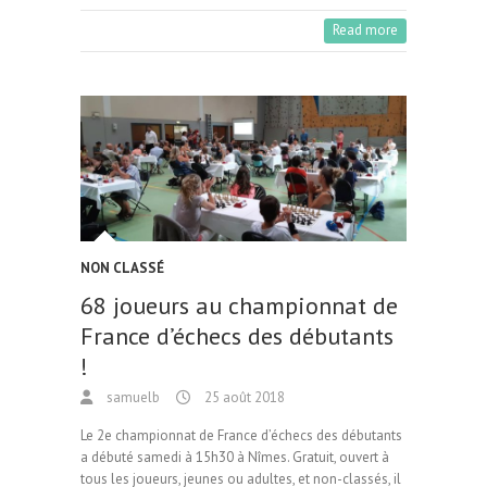
b
to
ai
ag
Read more
o
d
l
er
o
o
k
n
NON CLASSÉ
68 joueurs au championnat de
France d’échecs des débutants
!
samuelb
25 août 2018
Le 2e championnat de France d’échecs des débutants
a débuté samedi à 15h30 à Nîmes. Gratuit, ouvert à
tous les joueurs, jeunes ou adultes, et non-classés, il