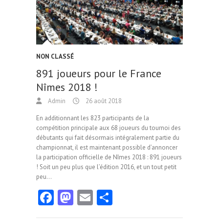
NON CLASSÉ
891 joueurs pour le France
Nîmes 2018 !
Admin
26 août 2018
En additionnant les 823 participants de la
compétition principale aux 68 joueurs du tournoi des
débutants qui fait désormais intégralement partie du
championnat, il est maintenant possible d’annoncer
la participation officielle de Nîmes 2018 : 891 joueurs
! Soit un peu plus que l’édition 2016, et un tout petit
peu…
Fa
M
E
Pa
ce
as
m
rt