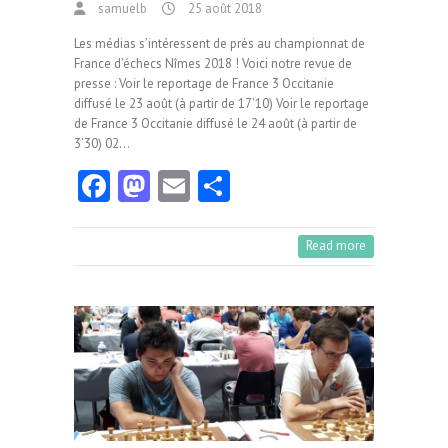
samuelb
25 août 2018
Les médias s’intéressent de près au championnat de
France d’échecs Nîmes 2018 ! Voici notre revue de
presse : Voir le reportage de France 3 Occitanie
diffusé le 23 août (à partir de 17’10) Voir le reportage
de France 3 Occitanie diffusé le 24 août (à partir de
3’30) 02…
Fa
M
E
Pa
ce
as
m
rt
b
to
ai
ag
Read more
o
d
l
er
o
o
k
n