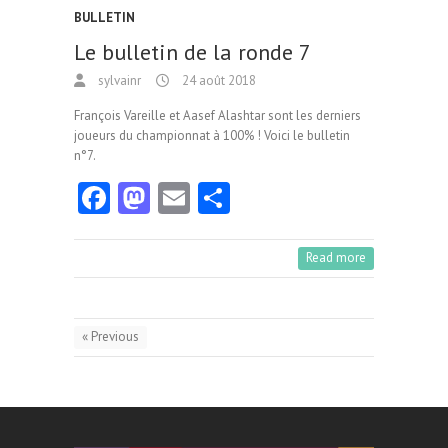
BULLETIN
Le bulletin de la ronde 7
sylvainr
24 août 2018
François Vareille et Aasef Alashtar sont les derniers
joueurs du championnat à 100% ! Voici le bulletin
n°7.
Fa
M
E
Pa
ce
as
m
rt
b
to
ai
ag
Read more
o
d
l
er
o
o
« Previous
k
n