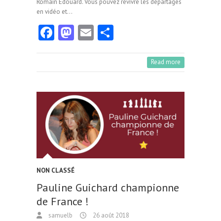
Romain Édouard. Vous pouvez revivre les départages
en vidéo et…
Fa
M
E
Pa
ce
as
m
rt
b
to
ai
ag
Read more
o
d
l
er
o
o
k
n
NON CLASSÉ
Pauline Guichard championne
de France !
samuelb
26 août 2018