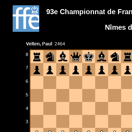
93e Championnat de Fra
Nîmes d
Velten, Paul
2464
8
7
6
5
4
3