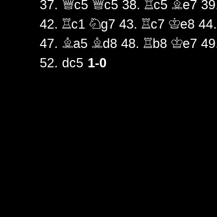
37.
Qc5
Qc5
38.
Rc5
Be7
39
42.
Rc1
Ng7
43.
Rc7
Ke8
44
47.
Ba5
Bd8
48.
Rb8
Ke7
49
1-0
52.
dc5