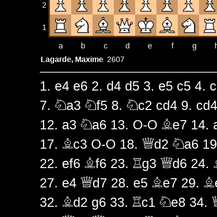
2
1
a
b
c
d
e
f
g
Lagarde, Maxime
2607
1.
e4
e6
2.
d4
d5
3.
e5
c5
4.
c
7.
Na3
Nf5
8.
Nc2
cd4
9.
cd
12.
a3
Na6
13.
O-O
Be7
14.
17.
Bc3
O-O
18.
Qd2
Na6
1
22.
ef6
Bf6
23.
Rg3
Qd6
24.
27.
e4
Qd7
28.
e5
Be7
29.
B
32.
Bd2
g6
33.
Rc1
Ne8
34.